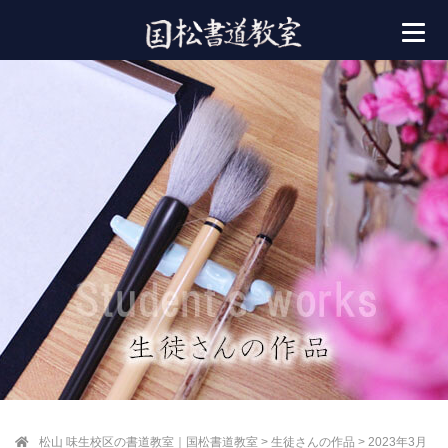
松山 味生校区の書道教室｜国松書道教室
>
生徒さんの作品
>
2023年3月