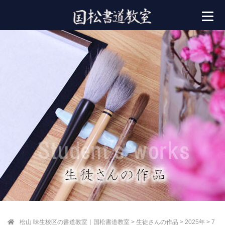
松山 味生校区の書道教室｜国松書道教室
>
生徒さんの作品
>
2025年
>
7