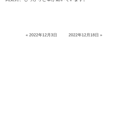
«
2022年12月3日
2022年12月18日
»
美しい字は 一生の宝です
長く続けることで、自然に文字が上手になり、書くことに自信が
持てるようになります。
書道は芸術でもあるので、その子の成長を見ながら上を目指しま
す。
筆をもち書くことで、集中力が養われ心が落ち着きます。
洗心書道会 成家 清水 雅山