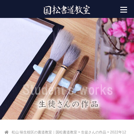
松山 味生校区の書道教室｜国松書道教室
>
生徒さんの作品
>
2022年12