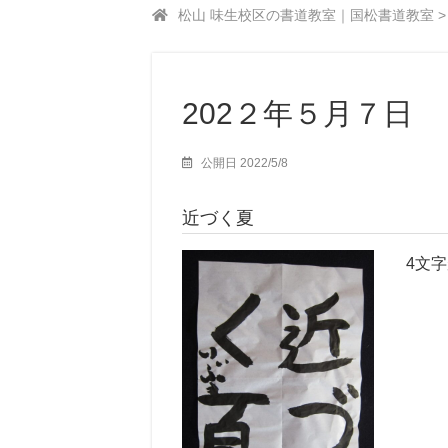
松山 味生校区の書道教室｜国松書道教室
202２年５月７日
公開日 2022/5/8
近づく夏
4文