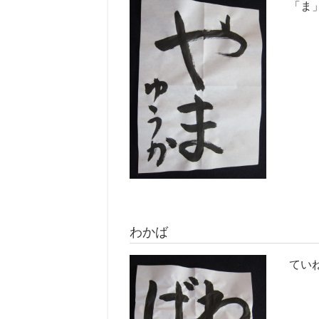
「ま
わかば
てい