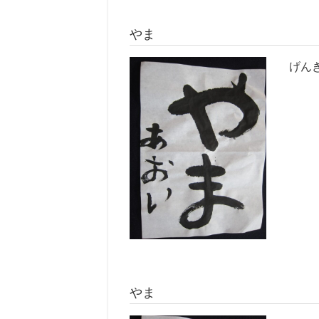
やま
げん
やま