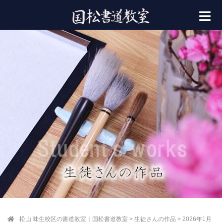
松山 味生校区の書道教室｜国松書道教室
>
生徒さんの作品
>
2026年1月