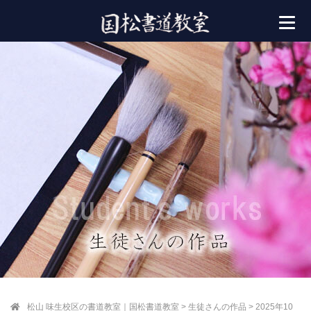
松山 味生校区の書道教室｜国松書道教室
>
生徒さんの作品
>
2025年10