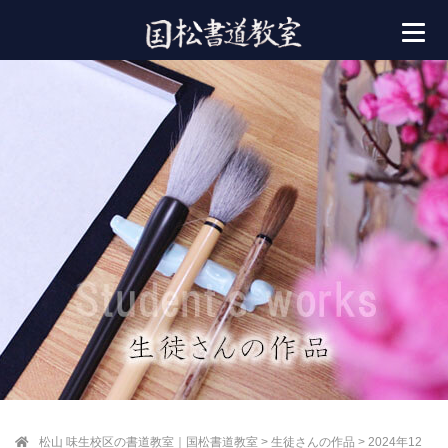
松山 味生校区の書道教室｜国松書道教室
>
生徒さんの作品
>
2024年12