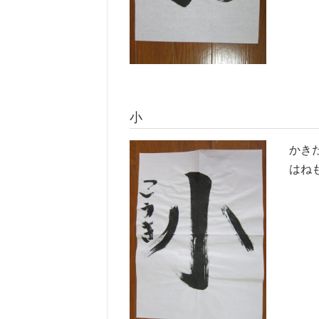
小
かき
はね