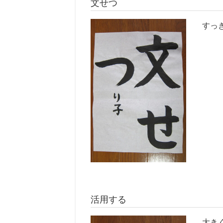
文せつ
すっ
活用する
大き