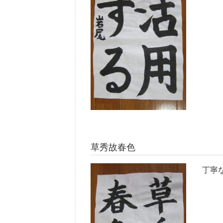
草秀故春色
丁寧