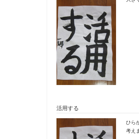
活用する
ひら
考え