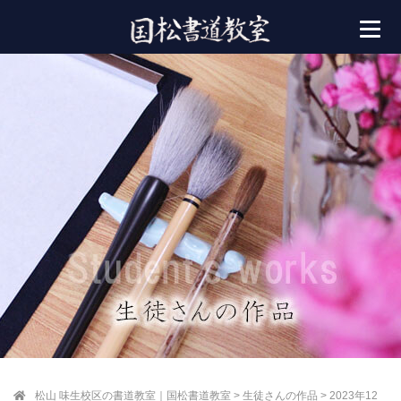
松山 味生校区の書道教室｜国松書道教室
>
生徒さんの作品
>
2023年12