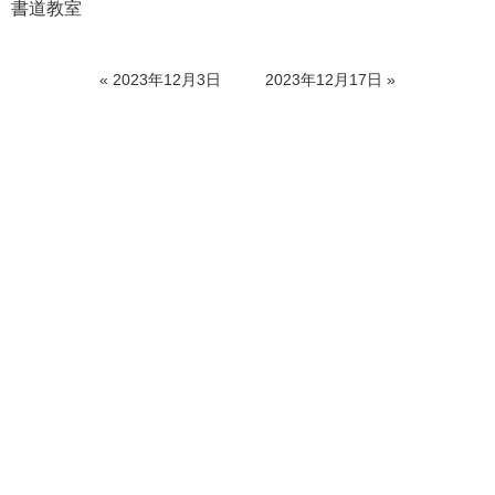
書道教室
«
2023年12月3日
2023年12月17日
»
美しい字は 一生の宝です
長く続けることで、自然に文字が上手になり、書くことに自信が
持てるようになります。
書道は芸術でもあるので、その子の成長を見ながら上を目指しま
す。
筆をもち書くことで、集中力が養われ心が落ち着きます。
洗心書道会 成家 清水 雅山