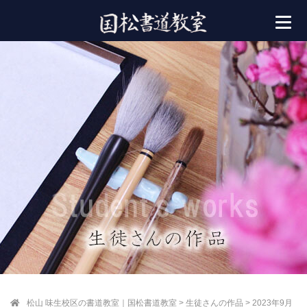
松山 味生校区の書道教室｜国松書道教室
>
生徒さんの作品
>
2023年9月