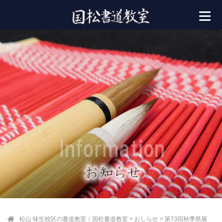
松山 味生校区の書道教室｜国松書道教室
>
おしらせ
>
第73回秋季県展